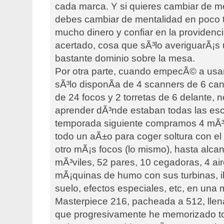
cada marca. Y si quieres cambiar de m
debes cambiar de mentalidad en poco t
mucho dinero y confiar en la providenc
acertado, cosa que sÃ³lo averiguarÃ¡s
bastante dominio sobre la mesa.
Por otra parte, cuando empecÃ© a usar
sÃ³lo disponÃ­a de 4 scanners de 6 ca
de 24 focos y 2 torretas de 6 delante, no
aprender dÃ³nde estaban todas las es
temporada siguiente compramos 4 mÃ³v
todo un aÃ±o para coger soltura con el 
otro mÃ¡s focos (lo mismo), hasta alcan
mÃ³viles, 52 pares, 10 cegadoras, 4 airc
mÃ¡quinas de humo con sus turbinas, i
suelo, efectos especiales, etc, en una
Masterpiece 216, pacheada a 512, llena
que progresivamente he memorizado t