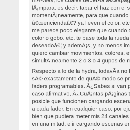
mÃ³viles, los cuales deberÃ­a â€œapaga
lÃ¡mpara, es decir, tapar el haz con el s
momentÃ¡neamente, para que cuando 
â€œenciendaâ€? ya lleven el color, et
me parece poco elegante que cuando q
color o gobo, etc, te pase toda la rueda
deseadoâ€¦ y ademÃ¡s, y no menos imp
quiero cambiar movimientos, colores, e
simultÃ¡neamente 2 o 3 o 4 gupos de m
Respecto a lo de la hydra, todavÃ­a no 
sÃ© exactamente de quÃ© modo se pr
faders programables. Â¿Sabes si van p
caso afirmativo, Â¿CuÃ¡ntas pÃ¡ginas t
posible que funcionen cargando escen
a cada fader. En cualquier caso, por ej
bien que pudiera meter mis 24 canales
en una mitad, e ir cargando escenas en