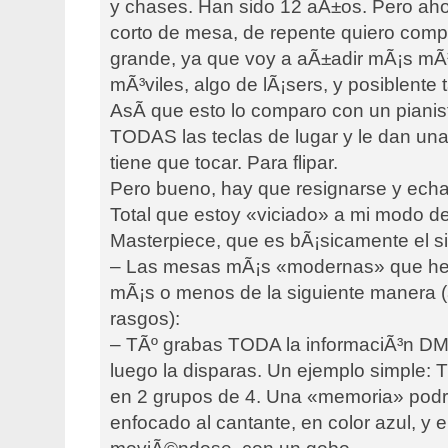
y chases. Han sido 12 aÃ±os. Pero aho
corto de mesa, de repente quiero com
grande, ya que voy a aÃ±adir mÃ¡s mÃ³v
mÃ³viles, algo de lÃ¡sers, y posiblente
AsÃ­ que esto lo comparo con un piani
TODAS las teclas de lugar y le dan una
tiene que tocar. Para flipar.
Pero bueno, hay que resignarse y echa
Total que estoy «viciado» a mi modo de
Masterpiece, que es bÃ¡sicamente el si
– Las mesas mÃ¡s «modernas» que he v
mÃ¡s o menos de la siguiente manera 
rasgos):
– TÃº grabas TODA la informaciÃ³n DMX
luego la disparas. Un ejemplo simple: T
en 2 grupos de 4. Una «memoria» podrÃ
enfocado al cantante, en color azul, y e