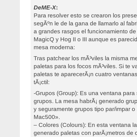
DeME-X
:
Para resolver esto se crearon los prese
segÃºn le de la gana de llamarlo al fab
a grandes rasgos el funcionamiento de 
MagicQ y Hog II o III aunque es pareci
mesa moderna:
Tras patchear los mÃ³viles la misma m
paletas para los focos mÃ³viles. Si te va
paletas te aparecerÃ¡n cuatro ventanas
tÃ¡ctil:
-Grupos (Group): Es una ventana para 
grupos. La mesa habrÃ¡ generado grup
y seguramente grupos tipo par/impar o si
Mac500».
– Colores (Colours): En esta ventana 
generado paletas con parÃ¡metros de c