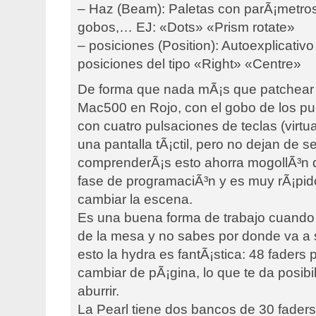
– Haz (Beam): Paletas con parÃ¡metros
gobos,… EJ: «Dots» «Prism rotate»
– posiciones (Position): Autoexplicativ
posiciones del tipo «Right» «Centre»
De forma que nada mÃ¡s que patchear 
Mac500 en Rojo, con el gobo de los pu
con cuatro pulsaciones de teclas (virt
una pantalla tÃ¡ctil, pero no dejan de s
comprenderÃ¡s esto ahorra mogollÃ³n d
fase de programaciÃ³n y es muy rÃ¡pido
cambiar la escena.
Es una buena forma de trabajo cuando
de la mesa y no sabes por donde va a s
esto la hydra es fantÃ¡stica: 48 faders
cambiar de pÃ¡gina, lo que te da posibi
aburrir.
La Pearl tiene dos bancos de 30 fader