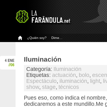
¿Quién soy?
Dime…
Iluminación
4 ENE
//06
Categoría:
Iluminación
Etiquetas:
actuación
,
bolo
,
escen
Espectáculo
,
iluminación
,
light
,
l
show
,
stage
,
técnicos
Pues eso, como indica el nombre,
dedicaremos a este mundillo.Me g