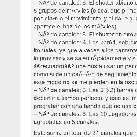
– NÂº de canales: 5. El shutter abierto
5 grupos de mÃ³viles (o sea, que prime
posiciÃ³n o el movimiento, y al darle a
aparece el haz de los mÃ³viles).
– NÂº de canales: 5. El shutter en stro
– NÂº de canales: 4. Los par64, sobret
frontales, ya que a veces a los cantant
improvisar y se salen rÃ¡pidamente y si
â€œcuadroâ€? (me gusta usar un par de
como si de un caÃ±Ã³n de seguimiento s
este modo no se me pierden en la oscu
– NÂº de canales: 5. Las 5 (x2) barras d
deben ir a tiempo perfecto, y esto es i
pregrabar con una banda que no usa c
– NÂº de canales: 5. Las 10 cegadoras
agrupadas en 5 canales.
Esto suma un total de 24 canales que n