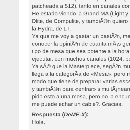
patcheada a 512), tanto en canales c
He estado viendo la Grand MA (Light y Ul
Dlite, de Compulite, y tambiÃ©n quiero 
la Hydra, de LT.
Ya que me voy a gastar un pastÃ³n, me
conocer la opiniÃ³n de cuanta mÃ¡s ge
tipo de mesa que sea potente a la hor
ejecutar, con muchos canales (1024, p
Ya sÃ© que la Masterpiece, segÃºn m
llega a la categorÃ­a de «Mesa», pero
modo que tiene de preparar varias esce
y tambiÃ©n para «entrar» simultÃ¡neam
pido esto a una mesa, pero no la encu
me puede echar un cable?. Gracias.
Respuesta (
DeME-X
):
Hola,