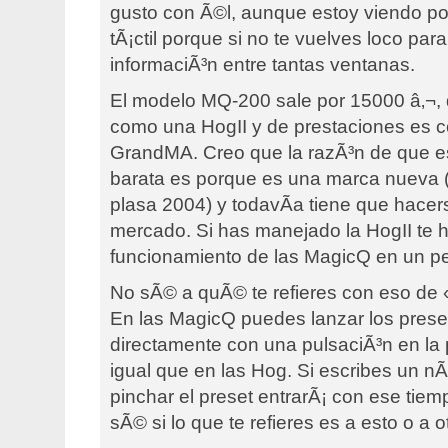
gusto con Ã©l, aunque estoy viendo po
tÃ¡ctil porque si no te vuelves loco para
informaciÃ³n entre tantas ventanas.
El modelo MQ-200 sale por 15000 â‚¬,
como una HogII y de prestaciones es c
GrandMA. Creo que la razÃ³n de que e
barata es porque es una marca nueva (
plasa 2004) y todavÃ­a tiene que hacer
mercado. Si has manejado la HogII te h
funcionamiento de las MagicQ en un pe
No sÃ© a quÃ© te refieres con eso de «
En las MagicQ puedes lanzar los prese
directamente con una pulsaciÃ³n en la pa
igual que en las Hog. Si escribes un n
pinchar el preset entrarÃ¡ con ese tie
sÃ© si lo que te refieres es a esto o a o