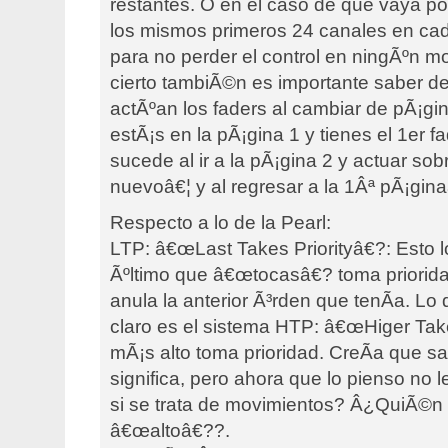
restantes. O en el caso de que vaya po
los mismos primeros 24 canales en cad
para no perder el control en ningÃºn 
cierto tambiÃ©n es importante saber 
actÃºan los faders al cambiar de pÃ¡gina
estÃ¡s en la pÃ¡gina 1 y tienes el 1er 
sucede al ir a la pÃ¡gina 2 y actuar sob
nuevoâ€¦ y al regresar a la 1Âª pÃ¡gina
Respecto a lo de la Pearl:
LTP: â€œLast Takes Priorityâ€?: Esto l
Ãºltimo que â€œtocasâ€? toma priorida
anula la anterior Ã³rden que tenÃ­a. Lo
claro es el sistema HTP: â€œHiger Take
mÃ¡s alto toma prioridad. CreÃ­a que 
significa, pero ahora que lo pienso no 
si se trata de movimientos? Â¿QuiÃ©n 
â€œaltoâ€??.