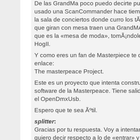
De las GrandMa poco puedo decirte pu
usado una ScanCommander hace tiemp
la sala de conciertos donde curro los t
que giran con mesa traen una GrandMA
que es la «mesa de moda», tomÃ¡ndole 
HogII.
Y como eres un fan de Masterpiece te d
enlace:
The masterpeace Project.
Este es un proyecto que intenta constru
software de la Masterpeace. Tiene sa
el OpenDmxUsb.
Espero que te sea Ãºtil.
splitter
:
Gracias por tu respuesta. Voy a intentar
quiero decir respecto a lo de «entrar» y