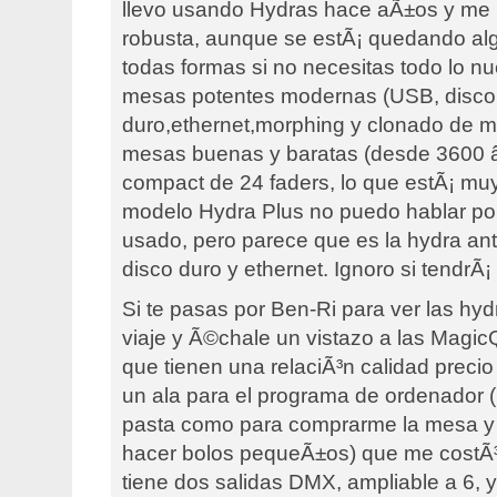
llevo usando Hydras hace aÃ±os y me p
robusta, aunque se estÃ¡ quedando al
todas formas si no necesitas todo lo nu
mesas potentes modernas (USB, disco
duro,ethernet,morphing y clonado de m
mesas buenas y baratas (desde 3600 â
compact de 24 faders, lo que estÃ¡ muy
modelo Hydra Plus no puedo hablar po
usado, pero parece que es la hydra an
disco duro y ethernet. Ignoro si tendrÃ¡
Si te pasas por Ben-Ri para ver las hy
viaje y Ã©chale un vistazo a las Magi
que tienen una relaciÃ³n calidad precio
un ala para el programa de ordenador (
pasta como para comprarme la mesa y l
hacer bolos pequeÃ±os) que me costÃ³ 2
tiene dos salidas DMX, ampliable a 6, 