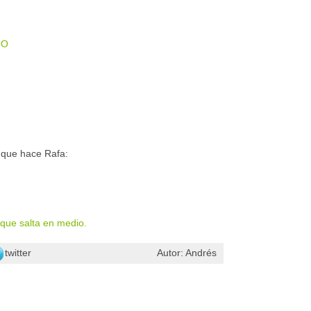
IO
s que hace Rafa:
l que salta en medio.
twitter
Autor: Andrés