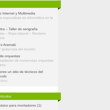
 Internet y Multimedia
 especialista en informática en la
ra – Taller de serigrafía
as – Ropa laboral – Reclamo
ario
ro Aramaki
r guitarrista del mundo!
de orquestas
mpilación de numerosas orquestas
bena
res un sitio de técnicos del
culo
cnico
rtículos
ásico para montadores (1)