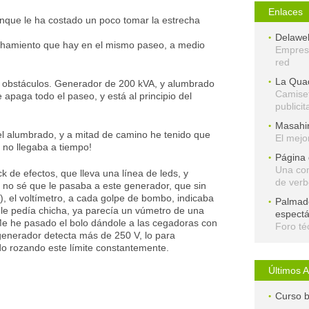
Enlaces
aunque le ha costado un poco tomar la estrecha
Delaweb
hamiento que hay en el mismo paseo, a medio
Empresa
red
La Quad
e obstáculos. Generador de 200 kVA, y alumbrado
Camiset
 apaga todo el paseo, y está al principio del
publicit
Masahi
l alumbrado, y a mitad de camino he tenido que
El mejo
 no llegaba a tiempo!
Página 
Una co
k de efectos, que lleva una línea de leds, y
de ver
no sé que le pasaba a este generador, que sin
), el voltímetro, a cada golpe de bombo, indicaba
Palmado
i le pedía chicha, ya parecía un vúmetro de una
espectá
Me he pasado el bolo dándole a las cegadoras con
Foro té
 generador detecta más de 250 V, lo para
o rozando este límite constantemente.
Últimos A
Curso b