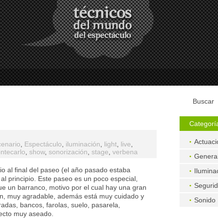
Buscar
Categorí
Actuaci
cenario
,
Espectáculo
,
iluminación
,
light
,
live
,
ntecarlo
,
show
,
sonorización
,
stage
,
verbena
Genera
o al final del paseo (el año pasado estaba
Ilumina
 al principio. Este paseo es un poco especial,
Seguri
ue un barranco, motivo por el cual hay una gran
ón, muy agradable, además está muy cuidado y
Sonido
radas, bancos, farolas, suelo, pasarela,
ecto muy aseado.