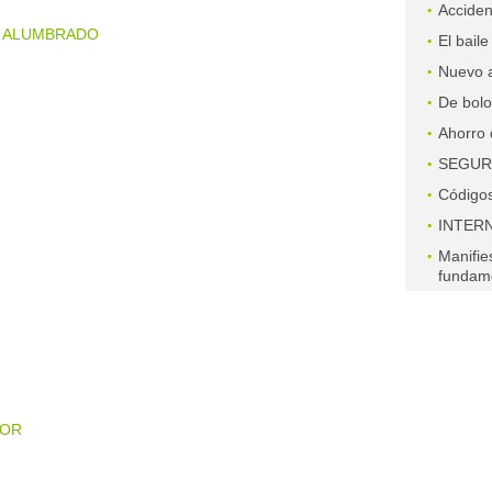
Acciden
 ALUMBRADO
El baile
Nuevo a
De bolo
Ahorro 
SEGUR
Código
INTER
Manifie
fundame
OR