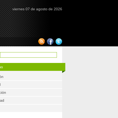
viernes 07 de agosto de 2026
as
ón
l
ción
dad