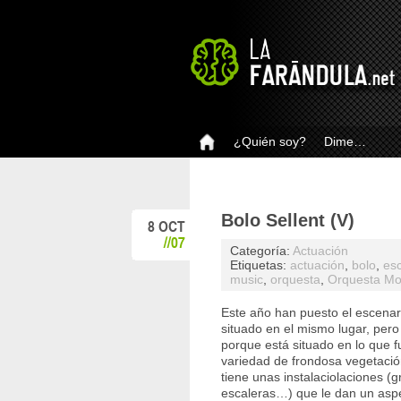
¿Quién soy?
Dime…
Bolo Sellent (V)
8 OCT
//07
Categoría:
Actuación
Etiquetas:
actuación
,
bolo
,
es
music
,
orquesta
,
Orquesta Mo
Este año han puesto el escenari
situado en el mismo lugar, pero
porque está situado en lo que f
variedad de frondosa vegetaci
tiene unas instalaciolaciones (g
escaleras…) que le dan un asp